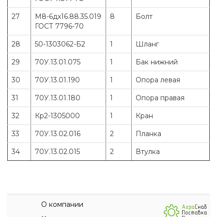
27
М8-6дх16.88.35.019
8
Болт
ГОСТ 7796-70
28
50-1303062-Б2
1
Шланг
29
70У.13.01.075
1
Бак нижний
30
70У.13.01.190
1
Опора левая
31
70У.13.01.180
1
Опора правая
32
Кр2-1305000
1
Кран
33
70У.13.02.016
2
Планка
34
70У.13.02.015
2
Втулка
О компании