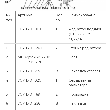
№
Артикул
Кол-
Наименование
поз.
во
70У.13.01.010
1
Радиатор водяной
(1-11, 22-26,29-
31,33,34)
1
70У.13.01.126-1
2
Стойка радиатора
2
M8-6gx25.88.35.019
56
Болт
ГОСТ 7796-70
3
70У.13.01.255
8
Накладка угловая
4
70У.13.01.020
1
Сердцевина
радиатора
5
70У.13.01.169
2
Прокладка
6
70У.13.01.256
8
Накладка