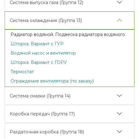
Система выпуска газа (Группа 12)
Трубопроводы топливные и установка топливной
Распределительный механизм
Диски сцепления
аппаратуры (с топливным насосом 772.1111005)
Глушитель
Газопровод дизеля
Корпус сцепления (привод ВОМ, привод насоса
Система охлаждения (Группа 13)
Трубопроводы топливные и установка топливной
гидросистемы навески)
Установка насоса рулевого управления
аппаратуры (с топливным насосом PP4M10P1F-
Радиатор водяной. Подвеска радиатора водяного
3478)
Шторка. Вариант с ГУР
Фильтр топливный грубой очистки
Водяной насос и вентилятор
Управление подачей топлива
Шторка. Вариант с ГОРУ
Фильтр воздушный
Термостат
Аварийный останов дизеля
Ограждение вентилятора (по заказу)
Фильтр топливный тонкой очистки
Система смазки (Группа 14)
Картер масляный
Коробка передач (Группа 17)
Насос масляный и приемник масляного насоса
Коробка передач. Корпус коробки передач
Фильтр масляный центробежный
Раздаточная коробка (Группа 18)
Механизм переключения передач. Крышка
Радиатор масляный