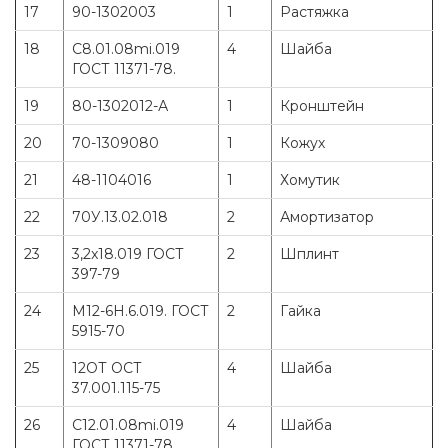
17
90-1302003
1
Растяжка
18
C8.01.08mi.019
4
Шайба
ГОСТ 11371-78.
19
80-1302012-А
1
Кронштейн
20
70-1309080
1
Кожух
21
48-1104016
1
Хомутик
22
70У.13.02.018
2
Амортизатор
23
3,2x18.019 ГОСТ
2
Шплинт
397-79
24
М12-6Н.6.019. ГОСТ
2
Гайка
5915-70
25
12ОТ ОСТ
4
Шайба
37.001.115-75
26
C12.01.08mi.019
4
Шайба
ГОСТ 11371-78