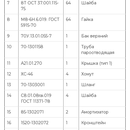
7
8Т ОСТ 37.001.115-
64
Шайба
75
8
М8-6Н.6.019. ГОСТ
64
Гайка
5915-70
9
70У.13.01.055-7
1
Бак верхний
10
70-1301158
1
Труба
пароотводящая
11
А21.01.270
1
Крышка (тип 1)
12
ХС-46
4
Хомут
13
70-1303001
1
Шланг
14
C8.01.08rai.019
4
Шайба
ГОСТ 11371-78
15
85-1302071
2
Амортизатор
16
1520-1302072
1
Кронштейн