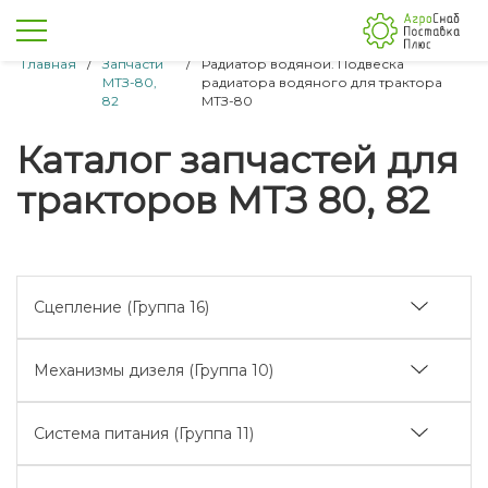
Главная
/
Запчасти
/
Радиатор водяной. Подвеска
МТЗ-80,
радиатора водяного для трактора
82
МТЗ-80
Каталог запчастей для
тракторов МТЗ 80, 82
Сцепление (Группа 16)
Корпус сцепления (отводка)
Механизмы дизеля (Группа 10)
Корпус сцепления
Подвеска и блок цилиндров
Корпус сцепления (реверс-редуктор)
Система питания (Группа 11)
Головка цилиндров. Клапаны и толкатели клапанов
Корпус сцепления (понижающий редуктор)
Топливные баки
Поршни и шатуны. Коленчатый вал и маховик
Управление сцеплением