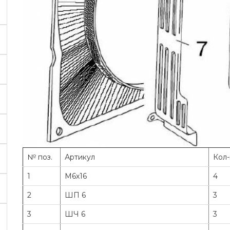
№ поз.
Артикул
Кол-
1
М6х16
4
2
ШП 6
3
3
ШЧ 6
3