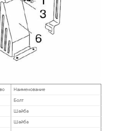
во
Наименование
Болт
Шайба
Шайба