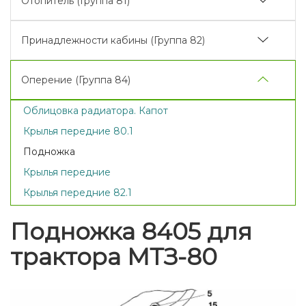
Отопитель (Группа 81)
Привод насоса. Вариант 2
Сиденье дополнительное
Тент-каркас. Основание
Стяжка телескопическая
Отопитель. Арматура отопителя
Сиденье.Механизм регулировки
Принадлежности кабины (Группа 82)
Гидроцилиндр Ц 100x200
Зеркало заднего вида внутреннее
Распределитель Р80-3/4-222-ЗГг
Оперение (Группа 84)
Козырек противосолнечный
Регулятор
Облицовка радиатора. Капот
Зеркало заднего вида боковое
Управление регулятором
Крылья передние 80.1
Муфта разрывная
Подножка
Запорное устройство
Крылья передние
Механизм фиксации
Крылья передние 82.1
Корпус гидроагрегатов и фильтр
Подножка 8405 для
трактора МТЗ-80