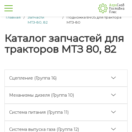
Главная
/
Запчасти
/
Подножка 8405 для трактора
МТЗ-80, 82
МТЗ-80
Каталог запчастей для
тракторов МТЗ 80, 82
Сцепление (Группа 16)
Корпус сцепления (отводка)
Механизмы дизеля (Группа 10)
Корпус сцепления
Подвеска и блок цилиндров
Корпус сцепления (реверс-редуктор)
Система питания (Группа 11)
Головка цилиндров. Клапаны и толкатели клапанов
Корпус сцепления (понижающий редуктор)
Топливные баки
Поршни и шатуны. Коленчатый вал и маховик
Управление сцеплением
Система выпуска газа (Группа 12)