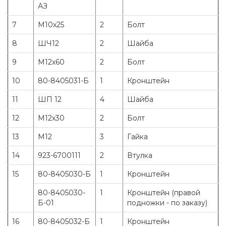
АЗ
7
М10х25
2
Болт
8
ШЧ12
2
Шайба
9
М12х60
2
Болт
10
80-8405031-Б
1
Кронштейн
11
ШП 12
4
Шайба
12
М12х30
2
Болт
13
М12
3
Гайка
14
923-6700111
2
Втулка
15
80-8405030-Б
1
Кронштейн
80-8405030-
1
Кронштейн (правой
Б-01
подножки - по заказу)
16
80-8405032-Б
1
Кронштейн