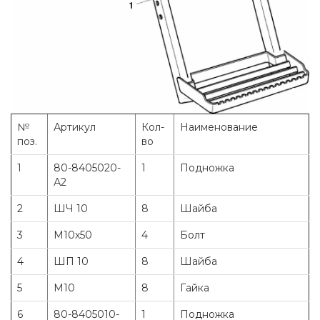
№
Артикул
Кол-
Наименование
поз.
во
1
80-8405020-
1
Подножка
А2
2
ШЧ 10
8
Шайба
3
М10х50
4
Болт
4
ШП 10
8
Шайба
5
М10
8
Гайка
6
80-8405010-
1
Подножка