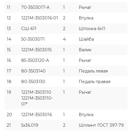
11
70-3503017-А
1
Рычаг
12
1221М-3503016-01
2
Втулка
13
СШ-611
2
Шпонка 6x11
14
50-3503071
4
Шайба
15
1221М-3503015
1
Валик
16
85-3503120-А
1
Рычаг
17
80-3503140
1
Педаль левая
18
80-3503130
1
Педаль правая
19
1221М-3503110
1
Рычаг
1221М-3503110-
01*
20
1221М-3503016
1
Втулка
21
5x36.019
2
Шплинт ГОСТ 397-79