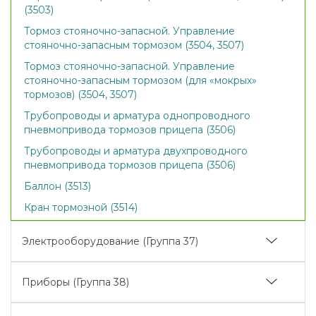
(3503)
Тормоз стояночно-запасной. Управление
стояночно-запасным тормозом (3504, 3507)
Тормоз стояночно-запасной. Управление
стояночно-запасным тормозом (для «мокрых»
тормозов) (3504, 3507)
Трубопроводы и арматура однопроводного
пневмопривода тормозов прицепа (3506)
Трубопроводы и арматура двухпроводного
пневмопривода тормозов прицепа (3506)
Баллон (3513)
Кран тормозной (3514)
Электрооборудование (Группа 37)
Электрооборудование двигателя (3700)
Приборы (Группа 38)
Электрооборудование трансмиссии (3700)
Основание, приборы (3805)
Электрооборудование кабины. Фары рабочие и