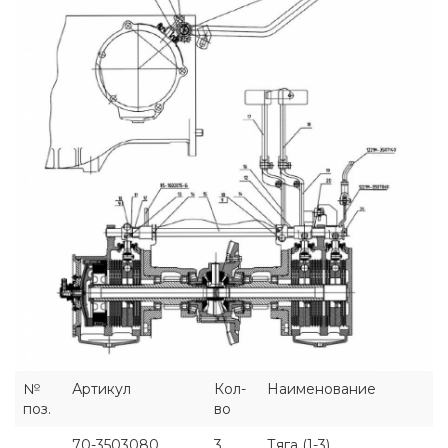
№
Артикул
Кол-
Наименование
поз.
во
70-3503080
3
Тяга (1-3)