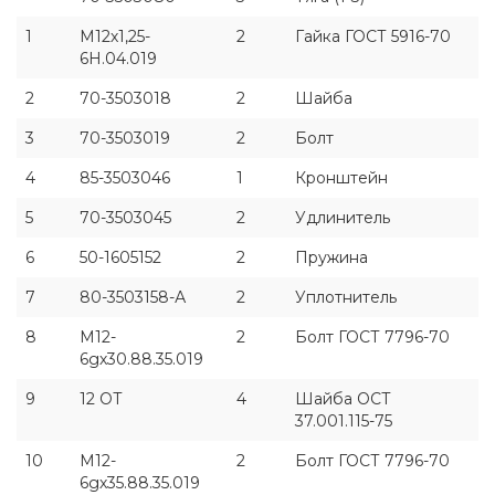
1
М12х1,25-
2
Гайка ГОСТ 5916-70
6Н.04.019
2
70-3503018
2
Шайба
3
70-3503019
2
Болт
4
85-3503046
1
Кронштейн
5
70-3503045
2
Удлинитель
6
50-1605152
2
Пружина
7
80-3503158-А
2
Уплотнитель
8
М12-
2
Болт ГОСТ 7796-70
6gх30.88.35.019
9
12 ОТ
4
Шайба ОСТ
37.001.115-75
10
М12-
2
Болт ГОСТ 7796-70
6gх35.88.35.019