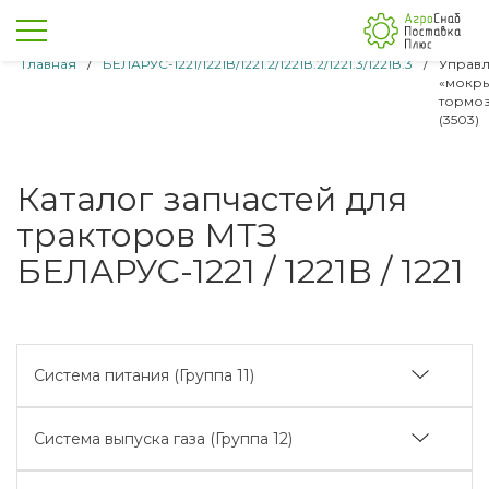
Главная
/
БЕЛАРУС-1221/1221В/1221.2/1221В.2/1221.3/1221В.3
/
Управ
«мокр
тормо
(3503)
Каталог запчастей для
тракторов МТЗ
БЕЛАРУС-1221 / 1221В / 1221
Система питания (Группа 11)
Управление подачей топлива (1108)
Система выпуска газа (Группа 12)
Управление подачей топлива (реверс) (1108)
Глушитель (1205)