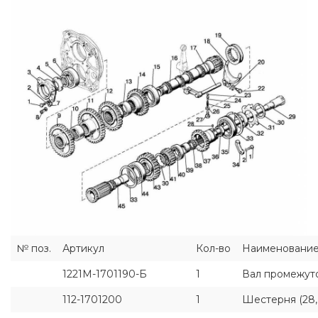
№ поз.
Артикул
Кол-во
Наименовани
1221М-1701190-Б
1
Вал промежуто
112-1701200
1
Шестерня (28, 