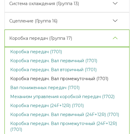
Система охлаждения (Группа 13)
Радиатор водяной (1301)
Сцепление (Группа 16)
Радиатор водяной (для трактора
«БЕЛАРУС-1221.3/1221В.З») (1301)
Сцепление (1601)
Коробка передач (Группа 17)
Установка охладителя (для трактора
Корпус сцепления (1601)
«БЕЛАРУС-1221.3/1221В.3»)
Коробка передач (1701)
Корпус сцепления II (1601)
Коробка передач. Вал первичный (1701)
Управление сцеплением
(«БЕЛАРУС-1221/1221.2/1221.3») (1602)
Коробка передач. Вал вторичный (1701)
Управление сцеплением («БЕЛАРУС-1221В/1221В.2»)
Коробка передач. Вал промежуточный (1701)
(1602)
Вал пониженных передач (1701)
Гидроусилитель (1602)
Механизм управления коробкой передач (1702)
Цилиндр рабочий (1602)
Коробка передач (24F+12R) (1701)
Цилиндр главный (на реверсе) (1602)
Коробка передач. Вал первичный (24F+12R) (1701)
Коробка передач. Вал промежуточный (24F+12R)
(1701)