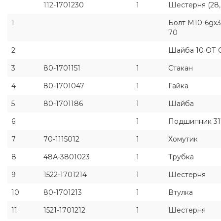
112-1701230
1
Шестерня (28, 
1
Болт M10-6gx3
70
2
Шайба 10 ОТ О
3
80-1701151
1
Стакан
4
80-1701047
1
Гайка
5
80-1701186
1
Шайба
6
1
Подшипник 31
7
70-1115012
1
Хомутик
8
48А-3801023
1
Трубка
9
1522-1701214
1
Шестерня
10
80-1701213
1
Втулка
11
1521-1701212
1
Шестерня