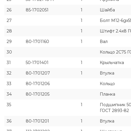
26
85-1702051
1
Шайба
27
1
Болт M12-6gx5
28
1
Штифт 2.4x8 Г
29
80-1701160
1
Вал
30
Кольцо 2С75 Г
31
50-1701401
1
Крыльчатка
32
80-1701207
1
Втулка
33
80-1701206
Кольцо
34
80-1701205
Планка
35
1
Подшипник 50
ГОСТ 2893-82
36
80-1701201
1
Втулка