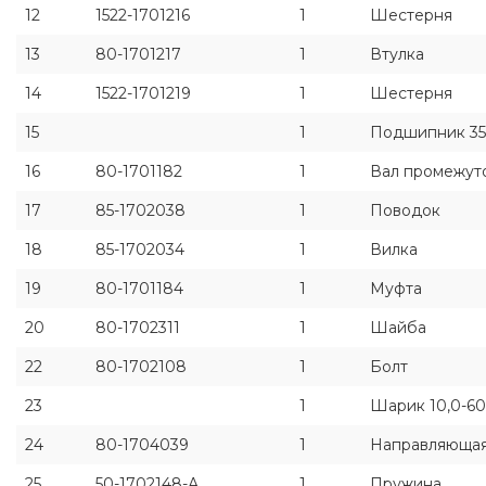
12
1522-1701216
1
Шестерня
13
80-1701217
1
Втулка
14
1522-1701219
1
Шестерня
15
1
Подшипник 35
16
80-1701182
1
Вал промежут
17
85-1702038
1
Поводок
18
85-1702034
1
Вилка
19
80-1701184
1
Муфта
20
80-1702311
1
Шайба
22
80-1702108
1
Болт
23
1
Шарик 10,0-60
24
80-1704039
1
Направляюща
25
50-1702148-А
1
Пружина