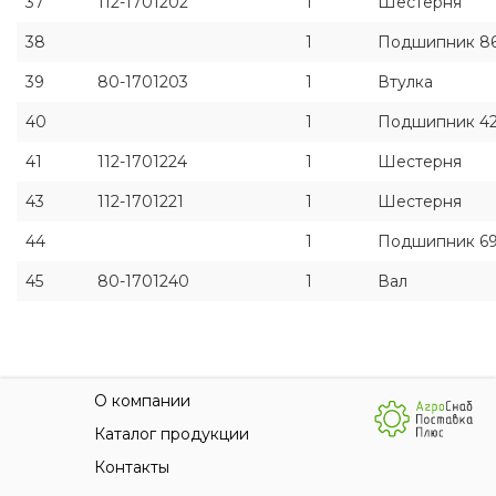
37
112-1701202
1
Шестерня
38
1
Подшипник 86
39
80-1701203
1
Втулка
40
1
Подшипник 42
41
112-1701224
1
Шестерня
43
112-1701221
1
Шестерня
44
1
Подшипник 69
45
80-1701240
1
Вал
О компании
Каталог продукции
Контакты