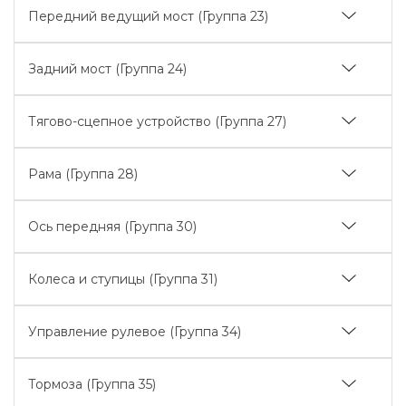
Привод карданный (2203)
Передний ведущий мост (Группа 23)
Ограждение (2210)
Передний ведущий мост (2300, 2301)
Задний мост (Группа 24)
Шестерня (2302)
Задний мост. Дифференциал. Конечные передачи
Дифференциал (2303)
Тягово-сцепное устройство (Группа 27)
(2401, 2403, 2407)
Редуктор колесный (2308)
Конечная передача (смазка) (2401)
Тягово-сцепное устройство (варианты
Рама (Группа 28)
комплектации) (2707)
Механизм блокировки дифференциала (2409)
Тягово-сцепное устройство (2707)
Механизм блокировки дифференциала «мокрого»
Полурама в сборе (2801)
типа (2409)
Ось передняя (Группа 30)
Тягово-сцепное устройство (варианты
комплектации) (2707)
Тяги рулевые (3003)
Колеса и ступицы (Группа 31)
Колеса передние ведущие (3101)
Управление рулевое (Группа 34)
Колеса задние ведущие (3107)
Колонка рулевая (3401)
Тормоза (Группа 35)
Колонка рулевая (реверс)