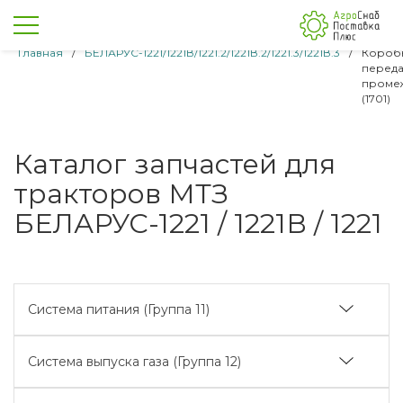
Главная
/
БЕЛАРУС-1221/1221В/1221.2/1221В.2/1221.3/1221В.3
/
Короб
переда
проме
(1701)
Каталог запчастей для
тракторов МТЗ
БЕЛАРУС-1221 / 1221В / 1221
Система питания (Группа 11)
Управление подачей топлива (1108)
Система выпуска газа (Группа 12)
Управление подачей топлива (реверс) (1108)
Глушитель (1205)