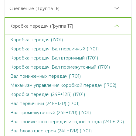
Установка воздухоочистителя (1109)
Блок охлаждения 1520-1301009-01 (1301)
Сцепление ( Группа 16)
Установка охладителя 1523.4-1317010 (1317)
Установка сцепления 260.1-1005009 (1601)
Коробка передач (Группа 17)
Корпус сцепления (1601)
Коробка передач (1701)
Корпус сцепления (1601)
Коробка передач. Вал первичный (1701)
Управление сцеплением (1602)
Коробка передач. Вал вторичный (1701)
Гидроусилитель (1602)
Коробка передач. Вал промежуточный (1701)
Цилиндр рабочий (1602)
Вал пониженных передач (1701)
Механизм управления коробкой передач (1702)
Коробка передач (24F+12R) (1701)
Вал первичный (24F+12R) (1701)
Вал промежуточный (24F+12R) (1701)
Вал пониженных передач и заднего хода (24F+12R)
Вал блока шестерен (24F+12R) (1701)