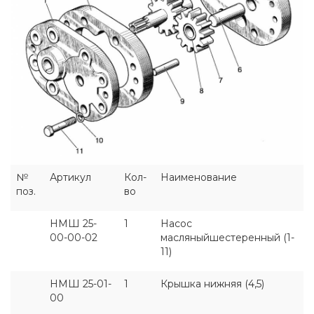
№
Артикул
Кол-
Наименование
поз.
во
НМШ 25-
1
Насос
00-00-02
масляныйшестеренный (1-
11)
НМШ 25-01-
1
Крышка нижняя (4,5)
00