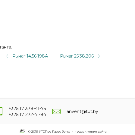
танта.
Рычаг 14.56.198А
Рычаг 25.38.206
+375 17 378-41-75
anvent@tut.by
+375 17 272-41-84
© 2019 ИТСПро Разработка и продвижение сайта