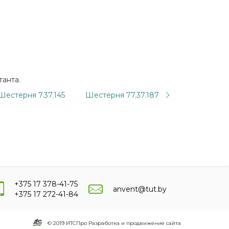
танта.
Шестерня 7.37.145
Шестерня 77.37.187
+375 17 378-41-75
anvent@tut.by
+375 17 272-41-84
© 2019 ИТСПро Разработка и продвижение сайта