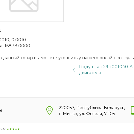
3
0010, 0.0010
а:
16878.0000
а данный товар вы можете уточнить у нашего онлайн-консуль
Подушка Т29-1001040-А
двигателя
220057, Республика Беларусь,
ы
г. Минск, ул. Фогеля, 7-105
:
237
)
★★★★★