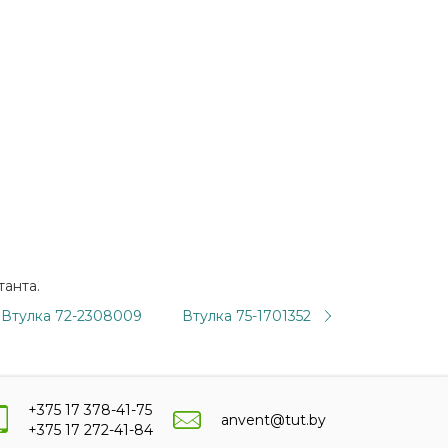
танта.
Втулка 72-2308009
Втулка 75-1701352
+375 17 378-41-75
anvent@tut.by
+375 17 272-41-84