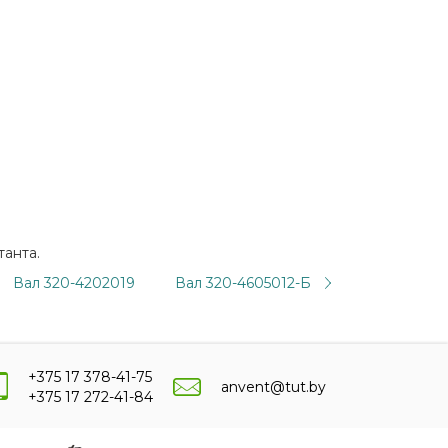
танта.
Вал 320-4202019
Вал 320-4605012-Б
+375 17 378-41-75
anvent@tut.by
+375 17 272-41-84