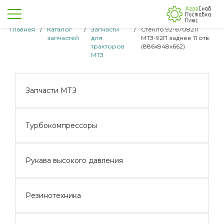
Главная
/
Каталог
/
Запчасти
/
Стекло 92-6708211
запчастей
для
МТЗ-92П заднее 11 отв.
тракторов
(886х848х662)
МТЗ
Запчасти МТЗ
Турбокомпрессоры
Рукава высокого давления
Резинотехника