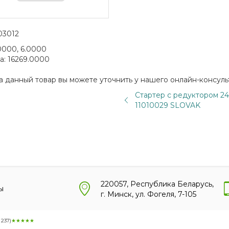
03012
0000, 6.0000
а:
16269.0000
а данный товар вы можете уточнить у нашего онлайн-консуль
Стартер с редуктором 24
11010029 SLOVAK
220057, Республика Беларусь,
ы
г. Минск, ул. Фогеля, 7-105
:
237
)
★★★★★