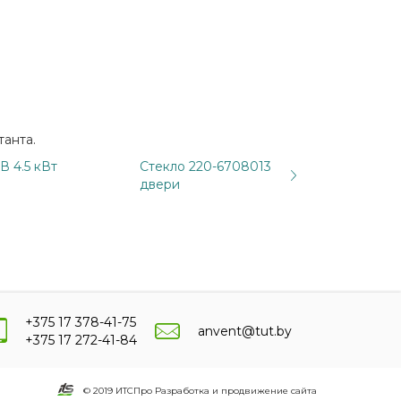
танта.
В 4.5 кВт
Стекло 220-6708013
двери
+375 17 378-41-75
anvent@tut.by
+375 17 272-41-84
© 2019 ИТСПро Разработка и продвижение сайта