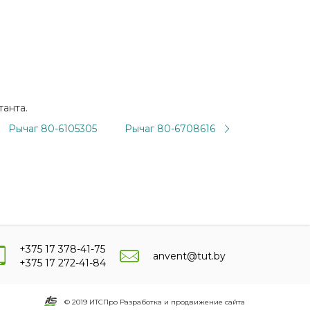
танта.
Рычаг 80-6105305
Рычаг 80-6708616
+375 17 378-41-75
anvent@tut.by
+375 17 272-41-84
© 2019 ИТСПро Разработка и продвижение сайта