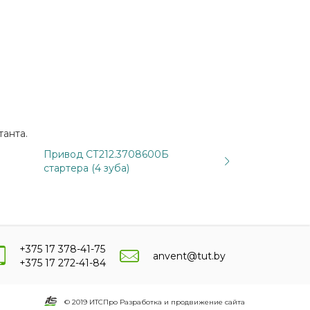
танта.
Привод СТ212.3708600Б
стартера (4 зуба)
+375 17 378-41-75
anvent@tut.by
+375 17 272-41-84
© 2019 ИТСПро Разработка и продвижение сайта