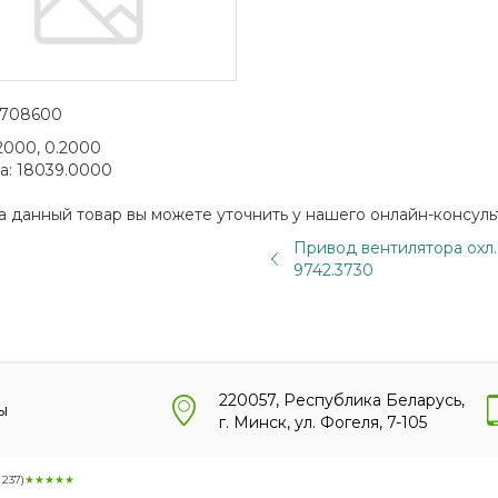
3708600
2000, 0.2000
а:
18039.0000
а данный товар вы можете уточнить у нашего онлайн-консуль
Привод вентилятора охл.
9742.3730
220057, Республика Беларусь,
ы
г. Минск, ул. Фогеля, 7-105
:
237
)
★★★★★