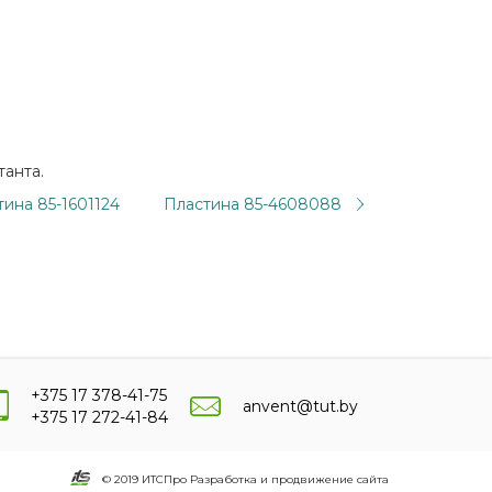
танта.
ина 85-1601124
Пластина 85-4608088
+375 17 378-41-75
anvent@tut.by
+375 17 272-41-84
© 2019 ИТСПро Разработка и продвижение сайта