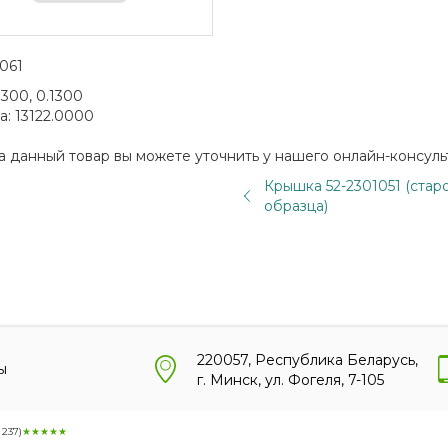
061
1300, 0.1300
а:
13122.0000
а данный товар вы можете уточнить у нашего онлайн-консуль
Крышка 52-2301051 (стар
образца)
220057, Республика Беларусь,
ы
г. Минск, ул. Фогеля, 7-105
:
237
)
★★★★★