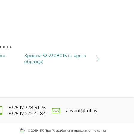
танта.
ого
Крышка 52-2308016 (старого
образца)
+375 17 378-41-75
anvent@tut.by
+375 17 272-41-84
© 2019 ИТСПро Разработка и продвижение сайта