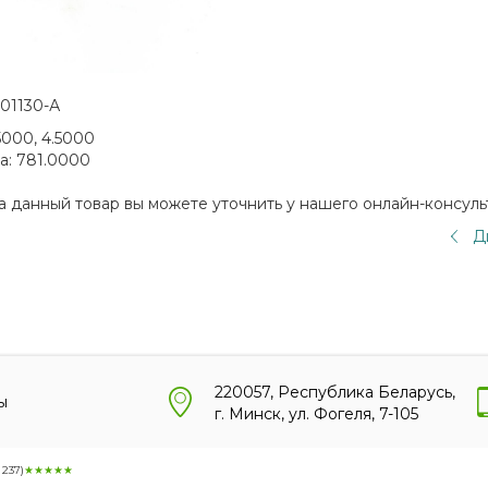
601130-А
5000, 4.5000
а:
781.0000
а данный товар вы можете уточнить у нашего онлайн-консуль
Д
220057, Республика Беларусь,
ы
г. Минск, ул. Фогеля, 7-105
:
237
)
★★★★★