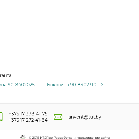
танта.
ина 90-8402025
Боковина 90-8402310
+375 17 378-41-75
anvent@tut.by
+375 17 272-41-84
© 2019 ИТСПро Разработка и продвижение сайта